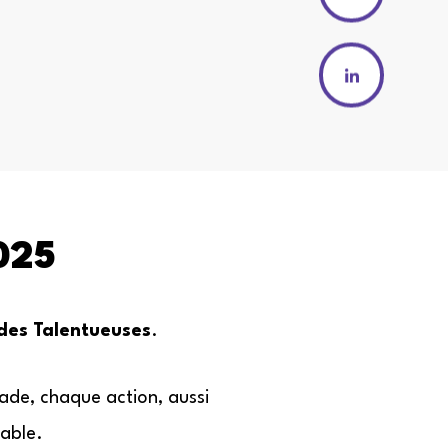
025
 des Talentueuses
.
nade, chaque action, aussi
able.