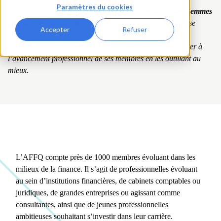
Paramètres du cookies
Créée en 2002 par Andrée Corriveau, l’
Association des Femmes
en finances du Québec
est la seule organisation québécoise
Accepter
Refuser
entièrement dédiée au soutien, à l’accompagnement et au
rayonnement des femmes en finance. Son but ? Se consacrer à
l’avancement professionnel de ses membres en les outillant au
mieux.
L’AFFQ compte près de 1000 membres évoluant dans les
milieux de la finance. Il s’agit de professionnelles évoluant
au sein d’institutions financières, de cabinets comptables ou
juridiques, de grandes entreprises ou agissant comme
consultantes, ainsi que de jeunes professionnelles
ambitieuses souhaitant s’investir dans leur carrière.