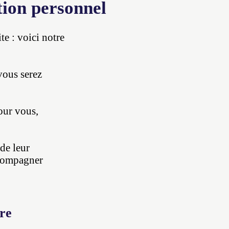
tion personnel
te : voici notre
vous serez
our vous,
de leur
ccompagner
ère