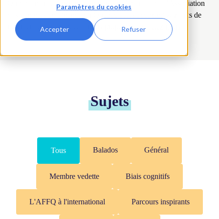
Quoi de neuf ? Apprenez-en plus sur l’actualité de l’Association
Paramètres du cookies
des Femmes en Finance du Québec et les accomplissements de
nos membres. Une idée à nous proposer,
contactez-nous
!
Accepter
Refuser
Sujets
Balados
Général
Tous
Membre vedette
Biais cognitifs
L'AFFQ à l'international
Parcours inspirants